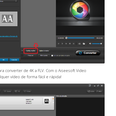
ara converter de 4K a FLV. Com o Aiseesoft Video
quer vídeo de forma fácil e rápida!