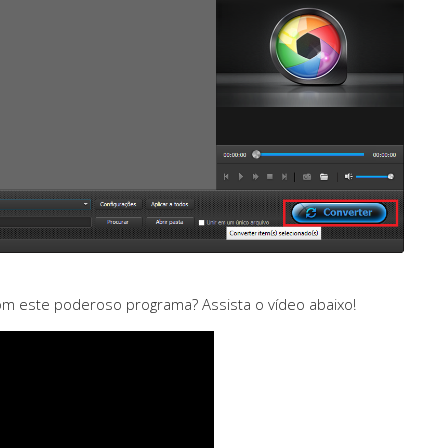
om este poderoso programa? Assista o vídeo abaixo!