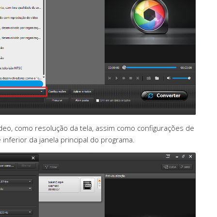
ídeo, como resolução da tela, assim como configurações de
inferior da janela principal do programa.