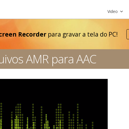
Video
creen Recorder
para gravar a tela do PC!
uivos AMR para AAC