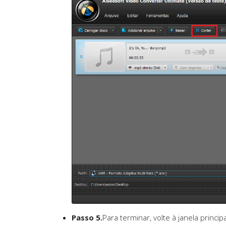
Passo 5.
Para terminar, volte à janela princi