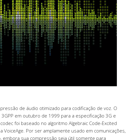
pressão de áudio otimizado para codificação de voz. O
a 3GPP em outubro de 1999 para a especificação 3G e
dec foi baseado no algoritmo Algebraic Code-Excited
esa VoiceAge. Por ser amplamente usado em comunicações,
to, embora sua compressão seja útil somente para