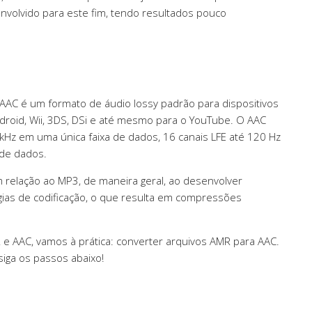
nvolvido para este fim, tendo resultados pouco
AAC é um formato de áudio lossy padrão para dispositivos
Android, Wii, 3DS, DSi e até mesmo para o YouTube. O AAC
 kHz em uma única faixa de dados, 16 canais LFE até 120 Hz
 de dados.
 relação ao MP3, de maneira geral, ao desenvolver
tégias de codificação, o que resulta em compressões
e AAC, vamos à prática: converter arquivos AMR para AAC.
siga os passos abaixo!