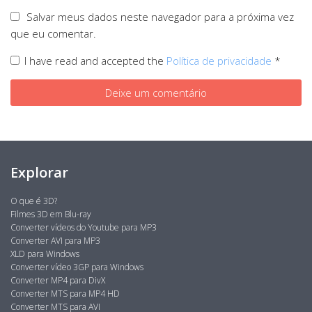
Salvar meus dados neste navegador para a próxima vez
que eu comentar.
I have read and accepted the
Política de privacidade
*
Explorar
O que é 3D?
Filmes 3D em Blu-ray
Converter vídeos do Youtube para MP3
Converter AVI para MP3
XLD para Windows
Converter vídeo 3GP para Windows
Converter MP4 para DivX
Converter MTS para MP4 HD
Converter MTS para AVI