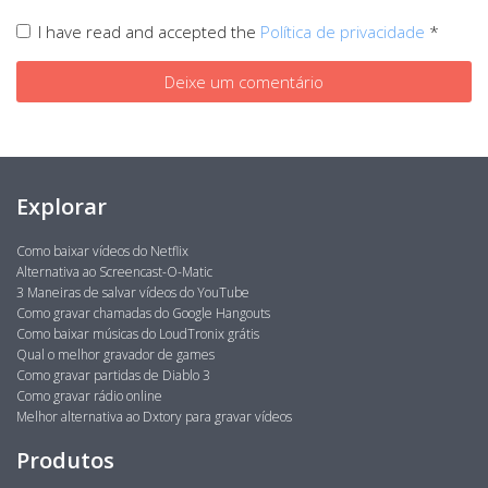
I have read and accepted the
Política de privacidade
*
Explorar
Como baixar vídeos do Netflix
Alternativa ao Screencast-O-Matic
3 Maneiras de salvar vídeos do YouTube
Como gravar chamadas do Google Hangouts
Como baixar músicas do LoudTronix grátis
Qual o melhor gravador de games
Como gravar partidas de Diablo 3
Como gravar rádio online
Melhor alternativa ao Dxtory para gravar vídeos
Produtos