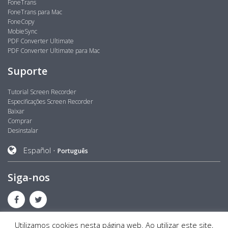
FoneTrans
FoneTrans para Mac
FoneCopy
MobieSync
PDF Converter Ultimate
PDF Converter Ultimate para Mac
Suporte
Tutorial Screen Recorder
Especificações Screen Recorder
Baixar
Comprar
Desinstalar
Español
Português
Siga-nos
Utilizamos cookies nesta página web. Ao utilizar este site,